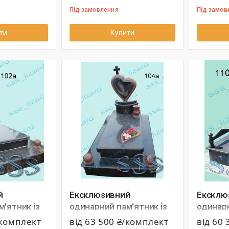
Під замовлення
Під замов
ти
Купити
й
Ексклюзивний
Ексклю
'ятник із
одинарний пам'ятник із
одинарн
02а
граніту арт.104а
граніту
/комплект
від 63 500 ₴/комплект
від 60