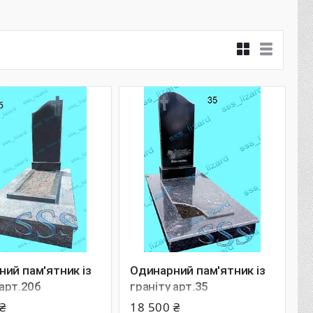
ий пам'ятник із
Одинарний пам'ятник із
 арт.20б
граніту арт.35
₴
18 500 ₴