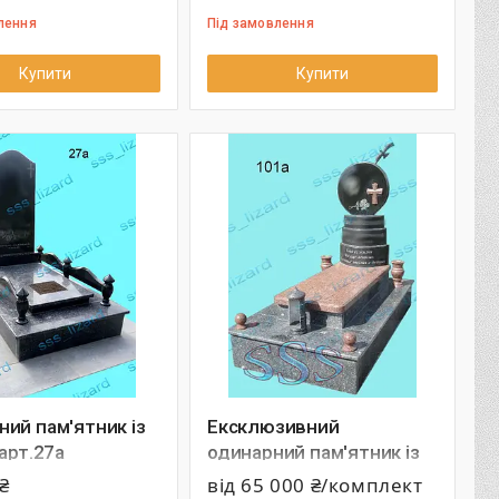
лення
Під замовлення
Купити
Купити
ий пам'ятник із
Ексклюзивний
 арт.27а
одинарний пам'ятник із
граніту арт.101а
₴
від 65 000 ₴/комплект