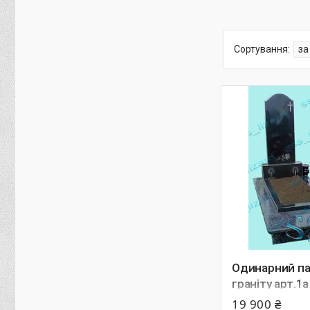
Одинарний па
граніту арт.1а
19 900 ₴