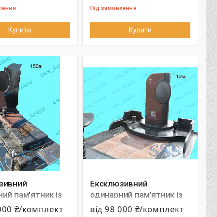
лення
Під замовлення
Купити
Купити
зивний
Ексклюзивний
ий пам'ятник із
одинарний пам'ятник із
 арт.150а
граніту арт.151а
 000 ₴/комплект
від 98 000 ₴/комплект