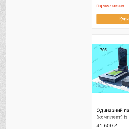
Під замовлення
Купи
Одинарний па
(комплект) із 
арт.70б
41 600 ₴