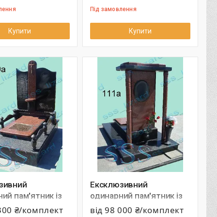
лення
Під замовлення
Купити
Купити
зивний
Ексклюзивний
ий пам'ятник із
одинарний пам'ятник із
 арт.110а
граніту арт.111а
 300 ₴/комплект
від 98 000 ₴/комплект