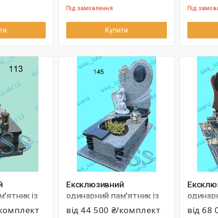
Під замовлення
Під замов
ти
Купити
й
Ексклюзивний
Ексклю
'ятник із
одинарний пам'ятник із
одинарн
13
граніту арт.145
граніту
/комплект
від 44 500 ₴/комплект
від 68