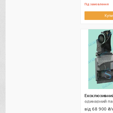
Під замовлення
Купи
Ексклюзивни
одинарний пам
граніту арт.1
від 68 900 ₴