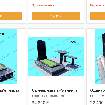
Під замовлення
Під замов
ти
Купити
м'ятник із
Одинарний пам'ятник із
Одинарн
граніту (комплект)
граніту
арт.22в
34 800 ₴
22 400 