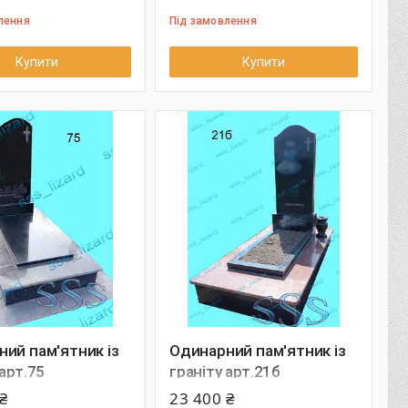
лення
Під замовлення
Купити
Купити
ий пам'ятник із
Одинарний пам'ятник із
 арт.75
граніту арт.21б
₴
23 400 ₴