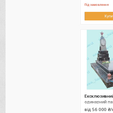
Під замовлення
Купи
Ексклюзивни
одинарний пам
граніту арт.1
від 56 000 ₴