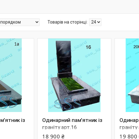
м'ятник із
Одинарний пам'ятник із
Одинарн
граніту арт.16
граніту
18 900 ₴
19 800 