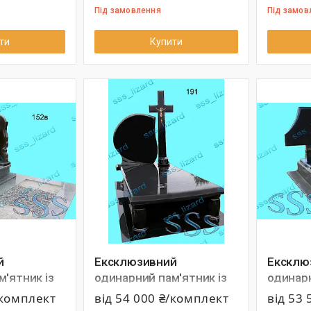
Під замовлення
Під замов
ти
Купити
й
Ексклюзивний
Ексклю
'ятник із
одинарний пам'ятник із
одинарн
52в
граніту арт.191
граніту
/комплект
від 54 000 ₴/комплект
від 53