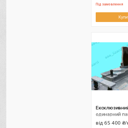
Під замовлення
Купи
Ексклюзивни
одинарний пам
граніту арт.1
від 65 400 ₴