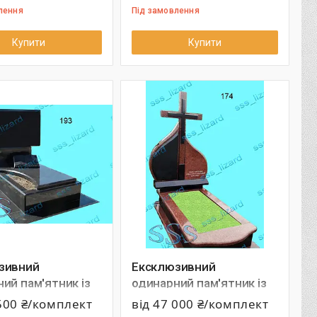
лення
Під замовлення
Купити
Купити
зивний
Ексклюзивний
ий пам'ятник із
одинарний пам'ятник із
 арт.193
граніту арт.174
 500 ₴/комплект
від 47 000 ₴/комплект