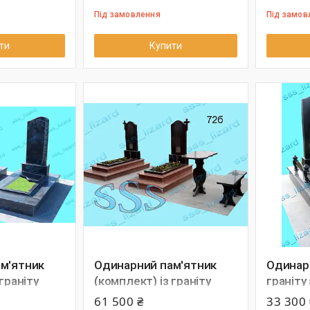
Під замовлення
Під замов
ти
Купити
м'ятник
Одинарний пам'ятник
Одинарн
граніту
(комплект) із граніту
граніту
арт.72б
61 500 ₴
33 300 