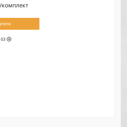
₴/комплект
упити
-53