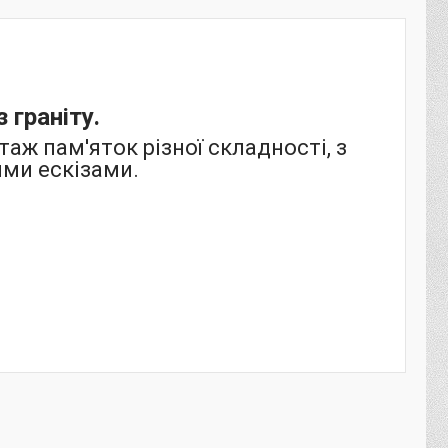
 граніту.
ж пам'яток різної складності, з
ими ескізами.