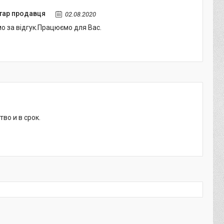
тар продавця
02.08.2020
о за відгук.Працюємо для Вас.
во и в срок.