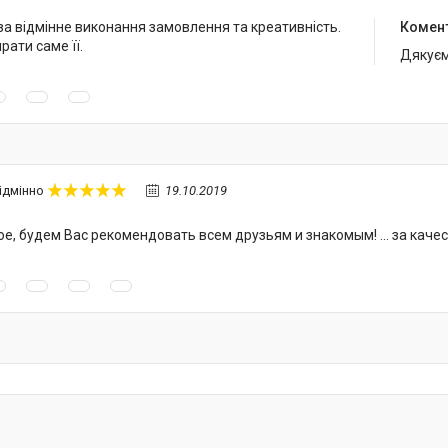
за відмінне виконання замовлення та креативність.
Комен
ати саме її.
Дякуєм
19.10.2019
ідмінно
е, будем Вас рекомендовать всем друзьям и знакомым! ... за качест