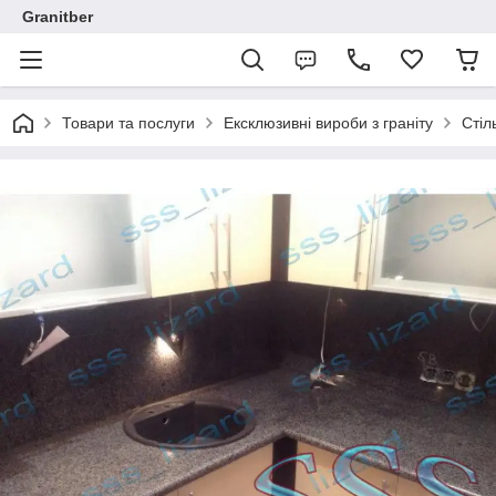
Granitber
Товари та послуги
Ексклюзивні вироби з граніту
Стіл