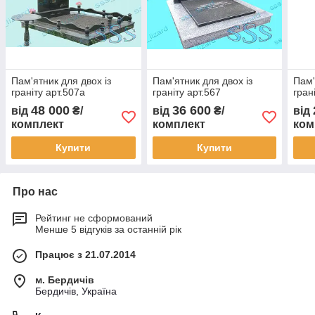
Пам'ятник для двох із
Пам'ятник для двох із
Пам'
граніту арт.507а
граніту арт.567
гран
48 000
36 600
від
₴/
від
₴/
від
комплект
комплект
ком
Купити
Купити
Про нас
Рейтинг не сформований
Менше 5 відгуків за останній рік
Працює з 21.07.2014
м. Бердичів
Бердичів, Україна