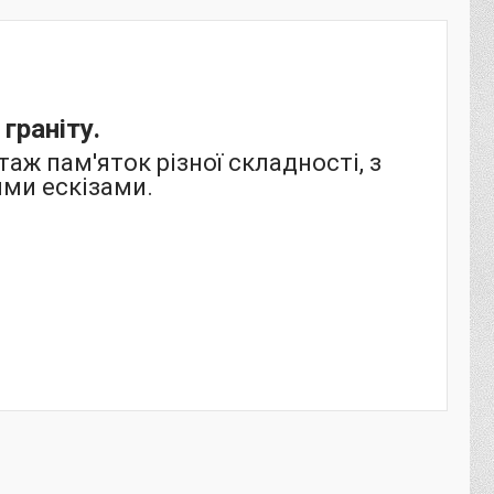
граніту.
ж пам'яток різної складності, з
ими ескізами.