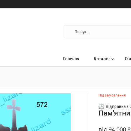
Главная
Каталог
О 
Під замовлення
Відправка з 
Пам'ятник
від
94 000 