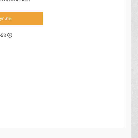
упити
-53