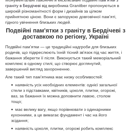
граніту в Бердічеві
від виробника Granitber пропонуються в
широкій різноманітності форм і дизайнів за цілком
прийнятною ціною. Вони є запорукою довговічної пам'яті,
гідного увічнення близьких людей.
Подвійні пам'ятки з граніту в Бердічеві з
доставкою по регіону, Україні
Подвійні пам'ятки — це традиційні надгроби для близьких
родичів, що підкреслюють їхній тісний зв'язок під час життя, і
бажання зберегти її після. Виконується такий меморіальний
комплекс в одному стилі, що створює доглянутий,
завершений вигляд захороненню.
Але такий тип пам'ятника має низку особливостей:
наявність усіх необхідних елементів: однієї загальної
стели з підставками, квітників, цоколя, плитки, огорожі,
ваз, за бажання їх можна доповнити лавою, столом
тощо;
має велику вагу, якщо порівнювати з одинарними
кухонними, а це вимагає фундамент і час на його
зсідання;
наявність цоколя, плитки, огорожі робить комплекс