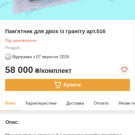
Пам'ятник для двох із граніту арт.516
Під замовлення
Роздріб
Відправка з
07 вересня 2026
58 000
₴/комплект
Купити
Опис
Характеристики
Доставка
Оплата
Умови п
Опис
Монументальні лаконічні й ексклюзивні подвійні
пам'ятки з