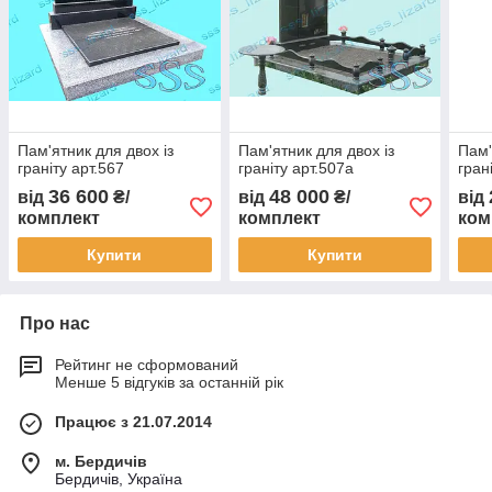
Пам'ятник для двох із
Пам'ятник для двох із
Пам'
граніту арт.567
граніту арт.507а
гран
36 600
48 000
від
₴/
від
₴/
від
комплект
комплект
ком
Купити
Купити
Про нас
Рейтинг не сформований
Менше 5 відгуків за останній рік
Працює з 21.07.2014
м. Бердичів
Бердичів, Україна